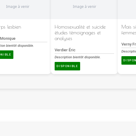
rps lesbien
Homosexualité et suicide
Mais si
études témoignages et
femmes
analyses
 Monique
Verny F
ion bientôt disponible.
Verdier Éric
Descripti
ONIBLE
Description bientôt disponible.
DISPO
DISPONIBLE