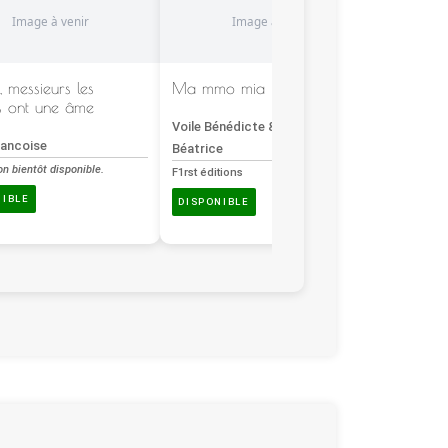
, messieurs les
Ma mmo mia
Homosexu
 ont une âme
chez les
europee
Voile Bénédicte & Delaboulaye
rancoise
Béatrice
Sergent 
on bientôt disponible.
F1rst éditions
Description
NIBLE
DISPONIBLE
DISPON