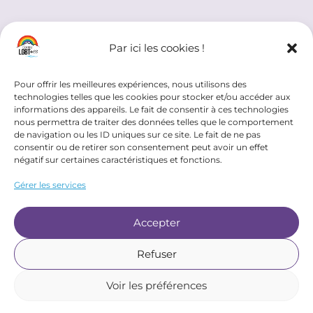
Partenaires institutionnels
Par ici les cookies !
Pour offrir les meilleures expériences, nous utilisons des
technologies telles que les cookies pour stocker et/ou accéder aux
informations des appareils. Le fait de consentir à ces technologies
nous permettra de traiter des données telles que le comportement
de navigation ou les ID uniques sur ce site. Le fait de ne pas
consentir ou de retirer son consentement peut avoir un effet
négatif sur certaines caractéristiques et fonctions.
Pages utiles
Gérer les services
Contact
Accepter
Mentions légales
Politique de confidentialité
Refuser
Voir les préférences
Site réalisé par
PiléBulles