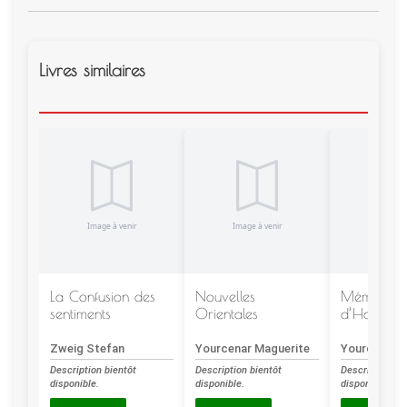
Livres similaires
La Confusion des
Nouvelles
Mémoires
sentiments
Orientales
d’Hadrien
Zweig Stefan
Yourcenar Maguerite
Yourcenar M
Description bientôt
Description bientôt
Description bi
disponible.
disponible.
disponible.