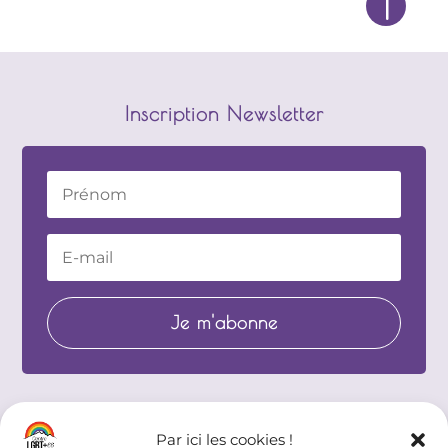
!
Service Civique
Festival de
Cinéma LGBT+
Nos Partenaires
ET ALORS?!
Inscription Newsletter
Associatifs
Institutionnels
Professionnels
Recommandés
Je m'abonne
Par ici les cookies !
Partenaires institutionnels