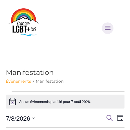
Besoin d'aide ?
Manifestation
Évènements
Manifestation
Évènements
Aucun évènements planifié pour 7 août 2026.
Notice
for
7/8/2026
Reche
Nav
7
Recherch
Jour
de
Sélectionnez
Pôle Accueil &